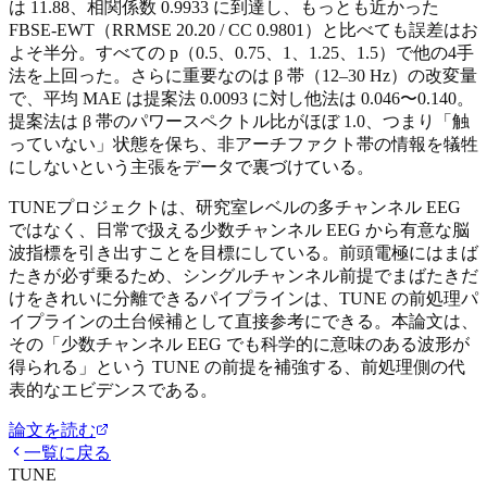
は 11.88、相関係数 0.9933 に到達し、もっとも近かった
FBSE-EWT（RRMSE 20.20 / CC 0.9801）と比べても誤差はお
よそ半分。すべての p（0.5、0.75、1、1.25、1.5）で他の4手
法を上回った。さらに重要なのは β 帯（12–30 Hz）の改変量
で、平均 MAE は提案法 0.0093 に対し他法は 0.046〜0.140。
提案法は β 帯のパワースペクトル比がほぼ 1.0、つまり「触
っていない」状態を保ち、非アーチファクト帯の情報を犠牲
にしないという主張をデータで裏づけている。
TUNEプロジェクトは、研究室レベルの多チャンネル EEG
ではなく、日常で扱える少数チャンネル EEG から有意な脳
波指標を引き出すことを目標にしている。前頭電極にはまば
たきが必ず乗るため、シングルチャンネル前提でまばたきだ
けをきれいに分離できるパイプラインは、TUNE の前処理パ
イプラインの土台候補として直接参考にできる。本論文は、
その「少数チャンネル EEG でも科学的に意味のある波形が
得られる」という TUNE の前提を補強する、前処理側の代
表的なエビデンスである。
論文を読む
一覧に戻る
TUNE