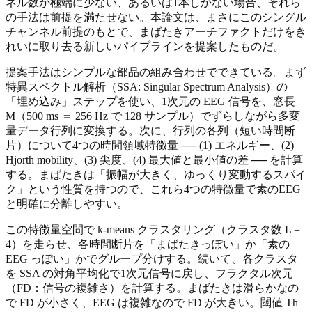
ネル数が極端に少ない、あるいは1本しかない場合、それら
の手法は前提を満たせない。本論文は、まさにこのシングル
チャンネル前提のもとで、まばたきアーチファクトだけをき
れいに取り去る新しいパイプラインを提案したものだ。
提案手法はシンプルな部品の組み合わせでできている。まず
特異スペクトル解析（SSA: Singular Spectrum Analysis）の
「埋め込み」ステップを使い、1次元の EEG 信号を、窓長
M（500 ms ＝ 256 Hz で 128 サンプル）でずらしながら多変
量データ行列に変換する。次に、行列の各列（短い時間断
片）について4つの時間領域特徴量 ── (1) エネルギー、(2)
Hjorth mobility、(3) 尖度、(4) 最大値と最小値の差 ── を計算
する。まばたきは「振幅が大きく、ゆっくり変動するスパイ
ク」という性質を持つので、これら4つの特徴量で素のEEG
と明確に分離しやすい。
この特徴量空間で k-means クラスタリング（クラスタ数 L =
4）を走らせ、各時間断片を「まばたきっぽい」か「素の
EEG っぽい」かでグループ分けする。続いて、各クラスタ
を SSA の対角平均化で1次元信号に戻し、フラクタル次元
（FD：信号の複雑さ）を計算する。まばたきは滑らかなの
で FD が小さく、EEG は複雑なので FD が大きい。閾値 Th