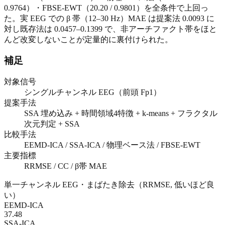
0.9764）・FBSE-EWT（20.20 / 0.9801）を全条件で上回っ
た。実 EEG での β 帯（12–30 Hz）MAE は提案法 0.0093 に
対し既存法は 0.0457–0.1399 で、非アーチファクト帯をほと
んど改変しないことが定量的に裏付けられた。
補足
対象信号
シングルチャンネル EEG（前頭 Fp1）
提案手法
SSA 埋め込み + 時間領域4特徴 + k-means + フラクタル
次元判定 + SSA
比較手法
EEMD-ICA / SSA-ICA / 物理ベース法 / FBSE-EWT
主要指標
RRMSE / CC / β帯 MAE
単一チャンネル EEG・まばたき除去（RRMSE, 低いほど良
い）
EEMD-ICA
37.48
SSA-ICA