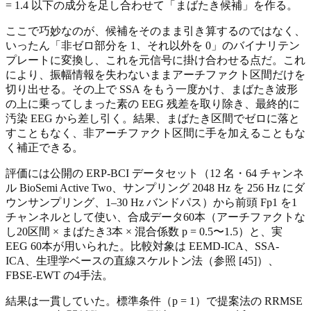
= 1.4 以下の成分を足し合わせて「まばたき候補」を作る。
ここで巧妙なのが、候補をそのまま引き算するのではなく、
いったん「非ゼロ部分を 1、それ以外を 0」のバイナリテン
プレートに変換し、これを元信号に掛け合わせる点だ。これ
により、振幅情報を失わないままアーチファクト区間だけを
切り出せる。その上で SSA をもう一度かけ、まばたき波形
の上に乗ってしまった素の EEG 残差を取り除き、最終的に
汚染 EEG から差し引く。結果、まばたき区間でゼロに落と
すこともなく、非アーチファクト区間に手を加えることもな
く補正できる。
評価には公開の ERP-BCI データセット（12 名・64 チャンネ
ル BioSemi Active Two、サンプリング 2048 Hz を 256 Hz にダ
ウンサンプリング、1–30 Hz バンドパス）から前頭 Fp1 を1
チャンネルとして使い、合成データ60本（アーチファクトな
し20区間 × まばたき3本 × 混合係数 p = 0.5〜1.5）と、実
EEG 60本が用いられた。比較対象は EEMD-ICA、SSA-
ICA、生理学ベースの直線スケルトン法（参照 [45]）、
FBSE-EWT の4手法。
結果は一貫していた。標準条件（p = 1）で提案法の RRMSE