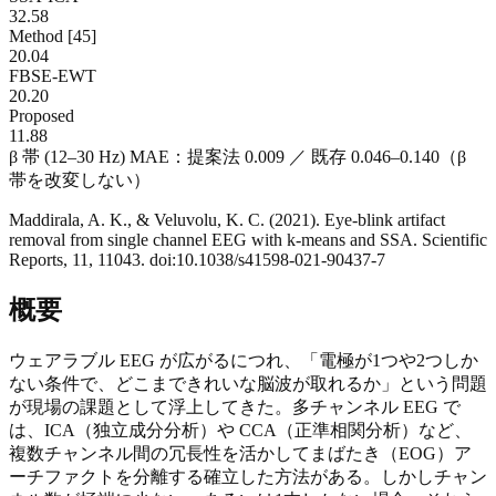
32.58
Method [45]
20.04
FBSE-EWT
20.20
Proposed
11.88
β 帯 (12–30 Hz) MAE：提案法 0.009 ／ 既存 0.046–0.140（β
帯を改変しない）
Maddirala, A. K., & Veluvolu, K. C. (2021). Eye-blink artifact
removal from single channel EEG with k-means and SSA. Scientific
Reports, 11, 11043. doi:10.1038/s41598-021-90437-7
概要
ウェアラブル EEG が広がるにつれ、「電極が1つや2つしか
ない条件で、どこまできれいな脳波が取れるか」という問題
が現場の課題として浮上してきた。多チャンネル EEG で
は、ICA（独立成分分析）や CCA（正準相関分析）など、
複数チャンネル間の冗長性を活かしてまばたき（EOG）ア
ーチファクトを分離する確立した方法がある。しかしチャン