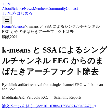
TUNE
About
Science
News
Members
Community
Contact
TUNEをはじめる
Home
/
Science
/
k-means と SSA によるシングルチャンネル
EEG からのまばたきアーチファクト除去
脳波
2021
k-means と SSA によるシング
ルチャンネル EEG からのま
ばたきアーチファクト除去
Eye-blink artifact removal from single channel EEG with k-means
and SSA
Maddirala AK, Veluvolu KC.
—
Scientific Reports
論文ページを開く（
doi:10.1038/s41598-021-90437-7
）