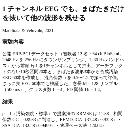
1 チャンネル EEG でも、まばたきだけ
を抜いて他の波形を残せる
Maddirala & Veluvolu, 2021
実験内容
公開 ERP-BCI データセット（被験者 12 名・64 ch BioSemi、
2048 Hz を 256 Hz にダウンサンプリング、1–30 Hz バンドパ
ス）から前頭 Fp1 を1チャンネルとして抽出。アーチファク
トのない10秒区間20本と、まばたき波形3本から合成汚染
EEG 60本を作成し、混合係数 p を 0.5〜1.5 で振って評価。
さらに実 EEG 60本でも検証した。窓長 M = 128 サンプル
（500 ms）、クラスタ数 L = 4、FD 閾値 Th = 1.4。
結果
p = 1（汚染強度・標準）で提案法の RRMSE は 11.88、相関
係数 CC = 0.9933 に到達し、EEMD-ICA（37.48 / 0.9358）・
SSA-ICA（32.58 / 0.9499）・物理ベース法（20.04 /