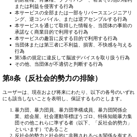
または利益を侵害する行為
本サービスの全部または一部をリバースエンジニアリ
ング、逆コンパイル、または逆アセンブルする行為
本サービスを通じて取得した情報を、当団体の事前の
承諾なく商業目的で利用する行為
本サービスの趣旨に反する目的で利用する行為
当団体または第三者に不利益、損害、不快感を与える
行為
第5条の規定に違反して脳波デバイスを取り扱う行為
その他、当団体が不適切と判断する行為
第8条（反社会的勢力の排除）
ユーザーは、現在および将来にわたり、以下の各号のいずれ
にも該当しないことを表明し、保証するものとします。
暴力団、暴力団員、暴力団準構成員、暴力団関係企
業、総会屋、社会運動等標ぼうゴロ、特殊知能暴力集
団その他これらに準ずる者（以下、「反社会的勢力」
といいます）であること
反社会的勢力と社会的に非難されるべき関係を有する