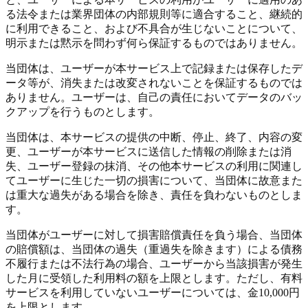
る法令または業界団体の内部規則等に適合すること、継続的
に利用できること、および不具合が生じないことについて、
明示または黙示を問わず何ら保証するものではありません。
当団体は、ユーザーが本サービス上で記録または保存したデ
ータ等が、消失または改変されないことを保証するものでは
ありません。ユーザーは、自己の責任においてデータのバッ
クアップを行うものとします。
当団体は、本サービスの提供の中断、停止、終了、内容の変
更、ユーザーが本サービスに送信した情報の削除または消
失、ユーザー登録の抹消、その他本サービスの利用に関連し
てユーザーに生じた一切の損害について、当団体に故意また
は重大な過失がある場合を除き、責任を負わないものとしま
す。
当団体がユーザーに対して損害賠償責任を負う場合、当団体
の賠償額は、当団体の過失（重過失を除きます）による債務
不履行または不法行為の場合、ユーザーから当該損害が発生
した月に受領した利用料の額を上限とします。ただし、有料
サービスを利用していないユーザーについては、金10,000円
を上限とします。