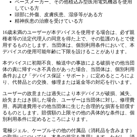
ペースメーカー、その他植込み型医用電気機器を使用
している方
頭部に外傷、皮膚疾患、湿疹等がある方
精神疾患の治療を受けている方
16歳未満のユーザーが本デバイスを使用する場合は、必ず親
権者等の法定代理人の同意を得た上で、その監護のもとで使
用するものとします。当団体は、個別利用条件において、本
デバイスの使用可能年齢に下限を設けることがあります。
本デバイスに初期不良、輸送中の事故による破損その他当団
体の責に帰すべき不具合があった場合、当団体は、個別利用
条件および「デバイス保証・サポート」に定めるところによ
り、代替品との交換、修理または返金等の対応を行います。
ユーザーの故意または過失により本デバイスが破損、滅失、
紛失またはき損した場合、ユーザーは当団体に対し、修理費
用、再調達費用その他当団体に生じた合理的な損害を賠償す
るものとします。賠償額の上限その他の具体的な条件は、個
別利用条件に定めるところによります。
電極ジェル、ケーブルその他の付属品（消耗品を含みます）
の取扱いについては、本条の規定を準用します。ただし、消